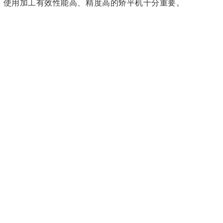
，使用加工有效性能高、精度高的矫平机十分重要。