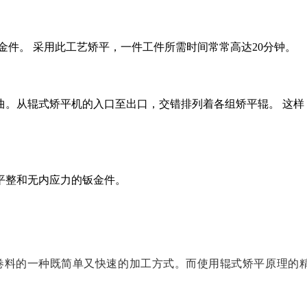
金件。 采用此工艺矫平，一件工件所需时间常常高达20分钟。
曲。从辊式矫平机的入口至出口，交错排列着各组矫平辊。 这
平整和无内应力的钣金件。
卷料的一种既简单又快速的加工方式。而使用辊式矫平原理的