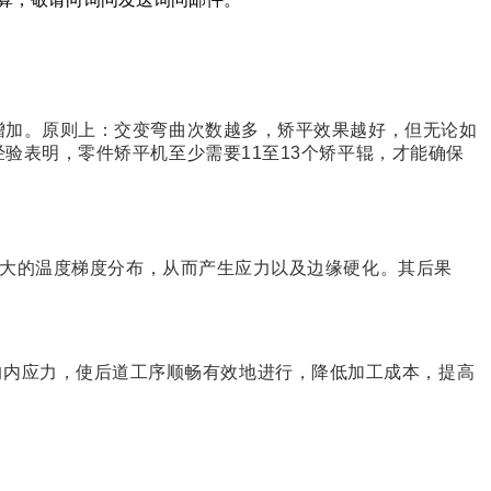
增加。原则上：交变弯曲次数越多，矫平效果越好，但无论如
验表明，零件矫平机至少需要11至13个矫平辊，才能确保
大的温度梯度分布，从而产生应力以及边缘硬化。
其后果
的内应力，使后道工序顺畅有效地进行，降低加工成本，提高