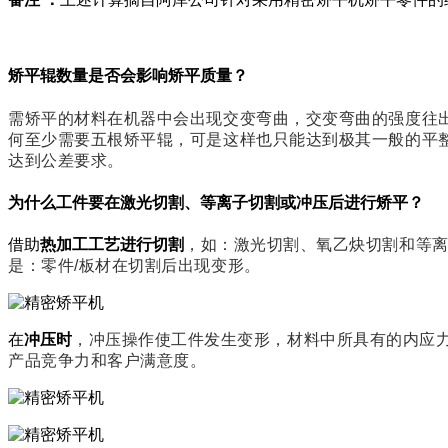
矫平辊数量是否会影响矫平质量？
需矫平的材料在机器中会出现交变弯曲，交变弯曲的强度往
何至少需要五根矫平辊，可是这样也只能达到极其一般的平整
达到公差要求。
为什么工件要在激光切割、等离子切割或冲压后进行矫平？
借助
热加工工艺进行切割
，如：激光切割、氧乙炔切割和等
是：零件/板材在切割后出现变形。
在
冲压时
，冲压操作使工件发生变形，材料中所具有的内应
产品竞争力和客户满意度。