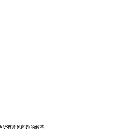
他所有常见问题的解答。