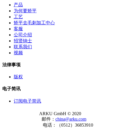
产品
为何要矫平
工艺
矫平去毛刺加工中心
客服
公司介绍
招贤纳士
联系我们
视频
法律事项
版权
电子简讯
订阅电子简讯
ARKU GmbH © 2020
邮件：
china@arku.com
电话：（0512）36853910