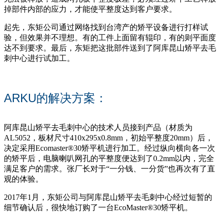
掉部件内部的应力，才能使平整度达到客户要求。
起先，东矩公司通过网络找到台湾产的矫平设备进行打样试
验，但效果并不理想。有的工件上面留有辊印，有的则平面度
达不到要求。最后，东矩把这批部件送到了阿库昆山矫平去毛
刺中心进行试加工。
ARKU的解决方案：
阿库昆山矫平去毛刺中心的技术人员接到产品（材质为
AL5052，板材尺寸410x295x0.8mm，初始平整度20mm）后，
决定采用Ecomaster®30矫平机进行加工。经过纵向横向各一次
的矫平后，电脑喇叭网孔的平整度便达到了0.2mm以内，完全
满足客户的需求。张厂长对于“一分钱、一分货”也再次有了直
观的体验。
2017年1月，东矩公司与阿库昆山矫平去毛刺中心经过短暂的
细节确认后，很快地订购了一台EcoMaster®30矫平机。