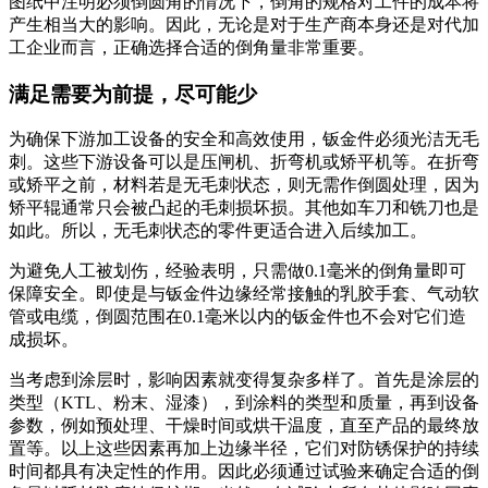
图纸中注明必须倒圆角的情况下，倒角的规格对工件的成本将
产生相当大的影响。因此，无论是对于生产商本身还是对代加
工企业而言，正确选择合适的倒角量非常重要。
满足需要为前提，尽可能少
为确保下游加工设备的安全和高效使用，钣金件必须光洁无毛
刺。这些下游设备可以是压闸机、折弯机或矫平机等。在折弯
或矫平之前，材料若是无毛刺状态，则无需作倒圆处理，因为
矫平辊通常只会被凸起的毛刺损坏损。其他如车刀和铣刀也是
如此。所以，无毛刺状态的零件更适合进入后续加工。
为避免人工被划伤，经验表明，只需做0.1毫米的倒角量即可
保障安全。即使是与钣金件边缘经常接触的乳胶手套、气动软
管或电缆，倒圆范围在0.1毫米以内的钣金件也不会对它们造
成损坏。
当考虑到涂层时，影响因素就变得复杂多样了。首先是涂层的
类型（KTL、粉末、湿漆），到涂料的类型和质量，再到设备
参数，例如预处理、干燥时间或烘干温度，直至产品的最终放
置等。以上这些因素再加上边缘半径，它们对防锈保护的持续
时间都具有决定性的作用。因此必须通过试验来确定合适的倒