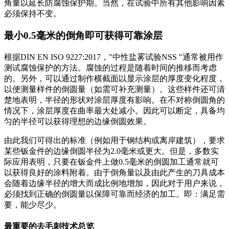
角量以延长防腐蚀保护期。当然，在试验中所有其他影响因素
必须保持不变。
最小0.5毫米的倒角即可获得可靠涂层
根据DIN EN ISO 9227:2017，"中性盐雾试验NSS "通常被用作
测试腐蚀保护的方法。腐蚀的过程是随着时间的推移而考虑
的。另外，可以通过制作横截面以显示涂层的厚度变化程度，
以便测量样件的倒圆量（如需可补充测量）。这些样件还可清
楚地表明，半径的形状对涂层厚度有影响。在不对称倒圆角的
情况下，涂层厚度在曲率最大处减小。因此可以断定，具备均
匀的半径可以获得理想的边缘倒圆效果。
由此我们可得出的标准（例如用于钢结构或离岸建筑），要求
某些钣金件的边缘倒圆半径为2.0毫米或更大。但是，多数实
际应用表明，只要在钣金件上做0.5毫米的倒圆加工通常就可
以获得良好的涂料附着。由于倒角量以及由此产生的刀具成本
会随着边缘半径的增大而成比例地增加，因此对于用户来说，
必须找到正确的倒圆量以保障可靠而经济的加工。即：满足需
要，能少尽少。
最重要的去毛刺技术总览