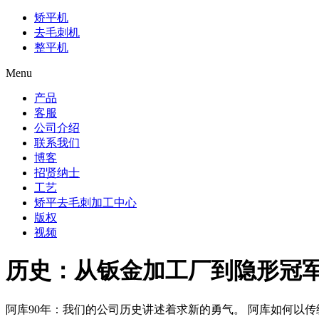
矫平机
去毛刺机
整平机
Menu
产品
客服
公司介绍
联系我们
博客
招贤纳士
工艺
矫平去毛刺加工中心
版权
视频
历史：从钣金加工厂到隐形冠
阿库90年：我们的公司历史讲述着求新的勇气。 阿库如何以