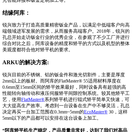
光智能焊接和钣金定制加工等。
结缘阿库：
锐兴致力于打造高质量精密钣金产品，以满足中低端客户向高
端领域进军发展的需求，从而服务高端客户。2018年，锐兴的
孔总开始走访钣金行业的优秀企业，在参观了不少工厂并进行
综合对比之后，阿库设备的精度和矫平的方式以及机型的整体
美观度都符合他对矫平机的要求。
ARKU的解决方案:
锐兴目前的不锈钢、铝的钣金件和激光切割件，主要是厚度
2mm以上的板材。而阿库的FlatMaster® 55适用材料厚度在
0.6mm至15mm区间的矫平效果最好，同时设备具有超强的高
性能转向轴传动和液压伺服矫平间隙控制系统。较其他矫平工
艺，使用
FlatMaster®
系列矫平机进行辊式矫平简单又快速，可
大大提高生产效率。考虑到一台设备在生产中不够灵活，孔总
决定再买一台加工范围在0.3mm~5mm的
EcoMaster®
30，这样
5mm以下的产品都可以安排在这台设备上加工。
“阿库矫平机生产稳定，产品质量非常好，达到了我们对高品