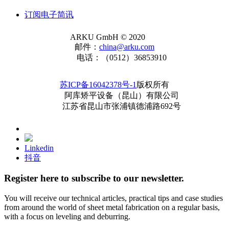
订阅电子简讯
ARKU GmbH © 2020
邮件：
china@arku.com
电话：（0512）36853910
苏ICP备16042378号-1
版权所有
阿库矫平设备（昆山）有限公司
江苏省昆山市张浦镇德浦路692号
Linkedin
抖音
Register here to subscribe to our newsletter.
You will receive our ​technical articles, practical tips and case studies
from around the world ​of sheet metal ​fabrication on a regular basis,
with a ​focus on leveling and deburring.