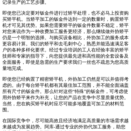
记录生产的工艺步骤。
即使您已决定要对钣金件进行过矫平处理，也不必马上投资购
买矫平机。当矫平加工的钣金件达到一定的数量时，购置矫平
机才可见其优势。如果您需要矫平的钣金件数量不稳定，矫平
对您来说作为一种收费加工服务更经济，那么继续做外协矫平
仍是一个明智的选择。与购买设备相比，外协加工的服务成本
更容易计算。我们的矫平和去毛刺中心，熟悉并能迅速满足客
户的各种多样化要求。经过专业培训的工人在经验丰富的矫平
技师和专家的指导下，向您提供最先进和高性能的全套设备及
全面服务，即使是急需的生产要求我们一丝也不疏忽为您高质
量地完成。
即使您已经购置了精密矫平机，外协加工仍然是可以并值得考
虑的。由于每台矫平机都有其最佳加工范围，并不能全面涵盖
所有尺寸的钣金件。那么针对这些“特殊”的钣金件，可考虑使
用外协矫平来作为补充，让您的产品在竞争中尽显质量优势。
当然，您在购买矫平机时应尽可能多地覆盖可加工的材料范
围。
在国际竞争中，尽可能高效且经济地满足高质量的市场需求越
来越成为发展趋势。阿库-通过专业的外协代加工服务，助您