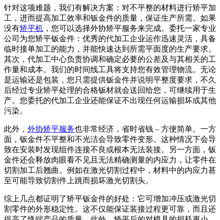
针对这项难题，我们有解决方案：对不平整的材料进行矫平加
工，进而提高加工效率和钣金件的质量，保证生产所需。如果
没有
矫平机
，您可以选择外协矫平服务来完成。委托一家专业
公司为您矫平钣金件：优秀的代加工企业运作迅速灵活，具备
临时接单加工的能力，并能快速达到所需平面度的生产要求。
其次，代加工中心负责协调和确定必要的公差及与其相关的工
作量和成本。我们的时间线工具将支持您有效管理物流。无论
是运输还是包装，您只需提供钣金件并说明平整度要求，不久
后经过专业矫平处理的合格钣材就会送回给您，可继续用于生
产。您委托的代加工企业还能保证不出现任何运输损坏或其他
污染。
此外，
外协矫平服务
也非常经济，省时省钱 – 方便简单。一方
面，钣金件不平整和不光洁会导致零件变形。这种情况下会导
致在安装时发现组件连接不良或根本无法装接。另一方面，钣
金件还会释放肉眼看不见且无法精确测量的内应力，让零件在
切割加工后翘曲。例如在激光切割过程中，材料中的内应力甚
至可能导致切割件上跳而损坏激光切割头。
综上几点都证明了矫平钣金件的好处：它可增加冲压或激光切
割零件的外形稳定性。这不仅能保证装接过程更可靠，而且还
提高了终端产品的质量。此外，矫平后的对模具的损耗更小，