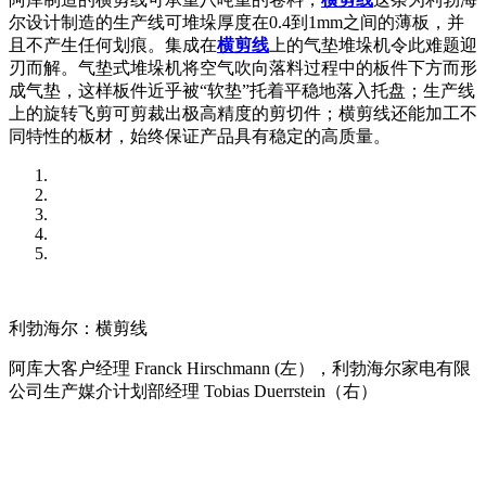
尔设计制造的生产线可堆垛厚度在0.4到1mm之间的薄板，并
且不产生任何划痕。集成在
横剪线
上的气垫堆垛机令此难题迎
刃而解。气垫式堆垛机将空气吹向落料过程中的板件下方而形
成气垫，这样板件近乎被“软垫”托着平稳地落入托盘；生产线
上的旋转飞剪可剪裁出极高精度的剪切件；横剪线还能加工不
同特性的板材，始终保证产品具有稳定的高质量。
利勃海尔：横剪线
阿库大客户经理 Franck Hirschmann (左），利勃海尔家电有限
公司生产媒介计划部经理 Tobias Duerrstein（右）