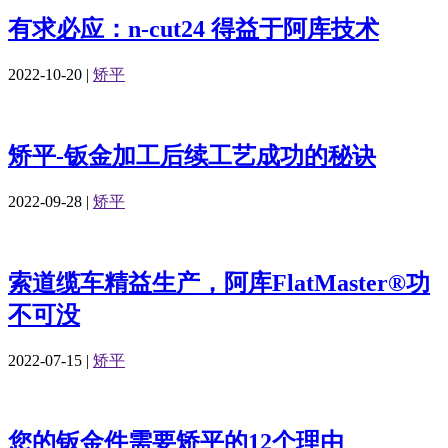
有求必应：n-cut24 得益于阿库技术
2022-10-20
|
矫平
矫平-钣金加工后续工艺成功的秘诀
2022-09-28
|
矫平
索道缆车精益生产，阿库FlatMaster®功
不可没
2022-07-15
|
矫平
您的钣金件需要矫平的12个理由